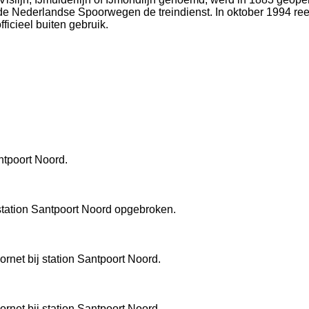
de Nederlandse Spoorwegen de treindienst. In oktober 1994 reed
fficieel buiten gebruik.
ntpoort Noord.
j station Santpoort Noord opgebroken.
ornet bij station Santpoort Noord.
ornet bij station Santpoort Noord.