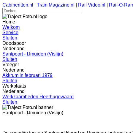
Cabineritten.nl
|
Train Magazine.nl
|
Rail Video.nl
|
Rail-O-Ram
Home
Welkom
Service
Sluiten
Doodspoor
Nederland
Santpoort - IJmuiden (Vislijn)
Sluiten
Vroeger
Nederland
Akkrum in februari 1979
Sluiten
Werkplaats
Nederland
Werkzaamheden Heerhugowaard
Sluiten
Santpoort - IJmuiden (Vislijn)
De spoorlijn tussen Santpoort Noord en IJmuiden, ook wel de