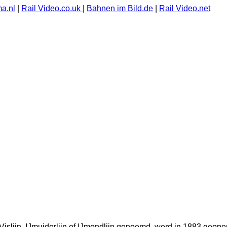
a.nl
|
Rail Video.co.uk
|
Bahnen im Bild.de
|
Rail Video.net
 Vislijn, IJmuiderlijn of IJmondlijn genoemd, werd in 1883 ge