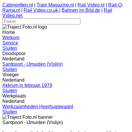
Cabineritten.nl
|
Train Magazine.nl
|
Rail Video.nl
|
Rail-O-
Rama.nl
|
Rail Video.co.uk
|
Bahnen im Bild.de
|
Rail
Video.net
Home
Welkom
Service
Sluiten
Doodspoor
Nederland
Santpoort - IJmuiden (Vislijn)
Sluiten
Vroeger
Nederland
Akkrum in februari 1979
Sluiten
Werkplaats
Nederland
Werkzaamheden Heerhugowaard
Sluiten
Santpoort - IJmuiden (Vislijn)