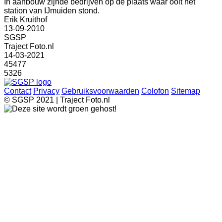
In aanbouw zijnde bedrijven op de plaats waar ooit het
station van IJmuiden stond.
Erik Kruithof
13-09-2010
SGSP
Traject Foto.nl
14-03-2021
45477
5326
Contact
Privacy
Gebruiksvoorwaarden
Colofon
Sitemap
© SGSP 2021 | Traject Foto.nl