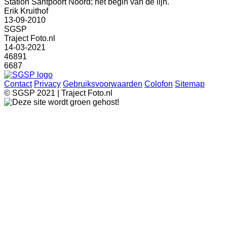
Station Santpoort Noord; het begin van de lijn.
Erik Kruithof
13-09-2010
SGSP
Traject Foto.nl
14-03-2021
46891
6687
Contact
Privacy
Gebruiksvoorwaarden
Colofon
Sitemap
© SGSP 2021 | Traject Foto.nl