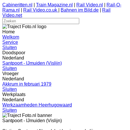
Cabineritten.nl
|
Train Magazine.nl
|
Rail Video.nl
|
Rail-O-
Rama.nl
|
Rail Video.co.uk
|
Bahnen im Bild.de
|
Rail
Video.net
Home
Welkom
Service
Sluiten
Doodspoor
Nederland
Santpoort - IJmuiden (Vislijn)
Sluiten
Vroeger
Nederland
Akkrum in februari 1979
Sluiten
Werkplaats
Nederland
Werkzaamheden Heerhugowaard
Sluiten
Santpoort - IJmuiden (Vislijn)