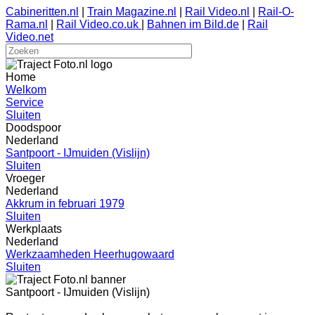
Cabineritten.nl
|
Train Magazine.nl
|
Rail Video.nl
|
Rail-O-
Rama.nl
|
Rail Video.co.uk
|
Bahnen im Bild.de
|
Rail
Video.net
Home
Welkom
Service
Sluiten
Doodspoor
Nederland
Santpoort - IJmuiden (Vislijn)
Sluiten
Vroeger
Nederland
Akkrum in februari 1979
Sluiten
Werkplaats
Nederland
Werkzaamheden Heerhugowaard
Sluiten
Santpoort - IJmuiden (Vislijn)