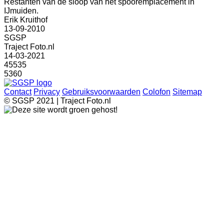
Restanten van de sloop van het spooremplacement in
IJmuiden.
Erik Kruithof
13-09-2010
SGSP
Traject Foto.nl
14-03-2021
45535
5360
Contact
Privacy
Gebruiksvoorwaarden
Colofon
Sitemap
© SGSP 2021 | Traject Foto.nl