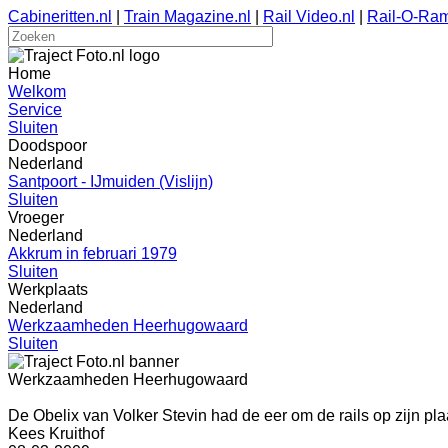
Cabineritten.nl
|
Train Magazine.nl
|
Rail Video.nl
|
Rail-O-Ram
Home
Welkom
Service
Sluiten
Doodspoor
Nederland
Santpoort - IJmuiden (Vislijn)
Sluiten
Vroeger
Nederland
Akkrum in februari 1979
Sluiten
Werkplaats
Nederland
Werkzaamheden Heerhugowaard
Sluiten
Werkzaamheden Heerhugowaard
De Obelix van Volker Stevin had de eer om de rails op zijn plaa
Kees Kruithof