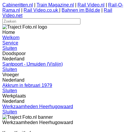
Cabineritten.nl
|
Train Magazine.nl
|
Rail Video.nl
|
Rail-O-
Rama.nl
|
Rail Video.co.uk
|
Bahnen im Bild.de
|
Rail
Video.net
Home
Welkom
Service
Sluiten
Doodspoor
Nederland
Santpoort - IJmuiden (Vislijn)
Sluiten
Vroeger
Nederland
Akkrum in februari 1979
Sluiten
Werkplaats
Nederland
Werkzaamheden Heerhugowaard
Sluiten
Werkzaamheden Heerhugowaard